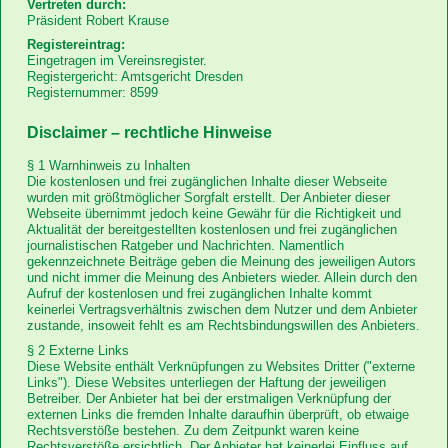
Vertreten durch:
Links
Präsident Robert Krause
Registereintrag:
Eingetragen im Vereinsregister.
Registergericht: Amtsgericht Dresden
Registernummer: 8599
Disclaimer – rechtliche Hinweise
Anfahrt
§ 1 Warnhinweis zu Inhalten
Die kostenlosen und frei zugänglichen Inhalte dieser Webseite
wurden mit größtmöglicher Sorgfalt erstellt. Der Anbieter dieser
Downloads
Webseite übernimmt jedoch keine Gewähr für die Richtigkeit und
Aktualität der bereitgestellten kostenlosen und frei zugänglichen
journalistischen Ratgeber und Nachrichten. Namentlich
gekennzeichnete Beiträge geben die Meinung des jeweiligen Autors
und nicht immer die Meinung des Anbieters wieder. Allein durch den
Aufruf der kostenlosen und frei zugänglichen Inhalte kommt
keinerlei Vertragsverhältnis zwischen dem Nutzer und dem Anbieter
zustande, insoweit fehlt es am Rechtsbindungswillen des Anbieters.
§ 2 Externe Links
Diese Website enthält Verknüpfungen zu Websites Dritter ("externe
Links"). Diese Websites unterliegen der Haftung der jeweiligen
Betreiber. Der Anbieter hat bei der erstmaligen Verknüpfung der
externen Links die fremden Inhalte daraufhin überprüft, ob etwaige
Rechtsverstöße bestehen. Zu dem Zeitpunkt waren keine
Rechtsverstöße ersichtlich. Der Anbieter hat keinerlei Einfluss auf