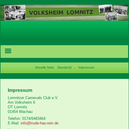
Aktuelle Seite:
Standard2
Impressum
Geschichte
Impressum
Vermietung
Lomnitzer Carnevals Club e.V.
Am Volksheim 6
Termine
OT Lomnitz
01454 Wachau
Telefon: 0174/6483464
News
E-Mail:
info@trude-hau-rein.de