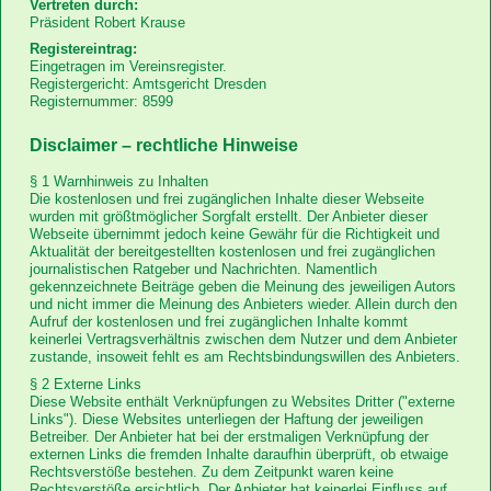
Vertreten durch:
Links
Präsident Robert Krause
Registereintrag:
Eingetragen im Vereinsregister.
Registergericht: Amtsgericht Dresden
Registernummer: 8599
Disclaimer – rechtliche Hinweise
Anfahrt
§ 1 Warnhinweis zu Inhalten
Die kostenlosen und frei zugänglichen Inhalte dieser Webseite
wurden mit größtmöglicher Sorgfalt erstellt. Der Anbieter dieser
Downloads
Webseite übernimmt jedoch keine Gewähr für die Richtigkeit und
Aktualität der bereitgestellten kostenlosen und frei zugänglichen
journalistischen Ratgeber und Nachrichten. Namentlich
gekennzeichnete Beiträge geben die Meinung des jeweiligen Autors
und nicht immer die Meinung des Anbieters wieder. Allein durch den
Aufruf der kostenlosen und frei zugänglichen Inhalte kommt
keinerlei Vertragsverhältnis zwischen dem Nutzer und dem Anbieter
zustande, insoweit fehlt es am Rechtsbindungswillen des Anbieters.
§ 2 Externe Links
Diese Website enthält Verknüpfungen zu Websites Dritter ("externe
Links"). Diese Websites unterliegen der Haftung der jeweiligen
Betreiber. Der Anbieter hat bei der erstmaligen Verknüpfung der
externen Links die fremden Inhalte daraufhin überprüft, ob etwaige
Rechtsverstöße bestehen. Zu dem Zeitpunkt waren keine
Rechtsverstöße ersichtlich. Der Anbieter hat keinerlei Einfluss auf