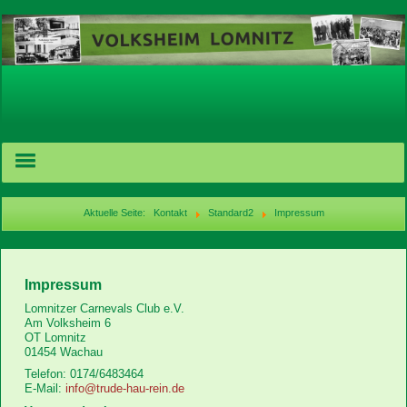
Aktuelle Seite:
Kontakt
Standard2
Impressum
Geschichte
Impressum
Vermietung
Lomnitzer Carnevals Club e.V.
Am Volksheim 6
Termine
OT Lomnitz
01454 Wachau
Telefon: 0174/6483464
News
E-Mail:
info@trude-hau-rein.de